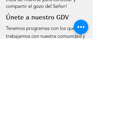
compartir el gozo del Señor!
Únete a nuestro GDV
Tenemos programas con los que
trabajamos con nuestra comunidad y
con nuestra familia de fe. Los
realizamos semanalmente y
mensualmente.
Escríbenos y te conectaremos con los
que estes mas familiarizado.
Haz Click AQUÍ
Do you want to get news?